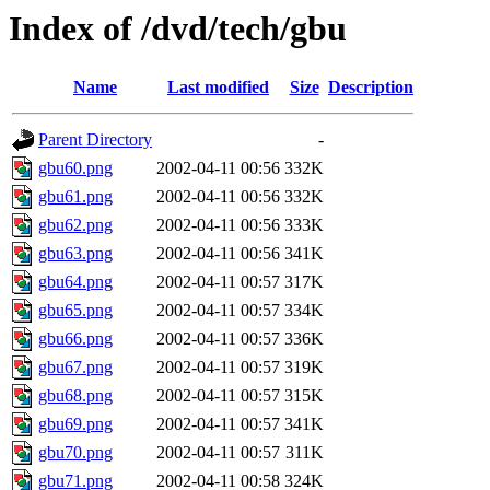
Index of /dvd/tech/gbu
Name
Last modified
Size
Description
Parent Directory
-
gbu60.png
2002-04-11 00:56
332K
gbu61.png
2002-04-11 00:56
332K
gbu62.png
2002-04-11 00:56
333K
gbu63.png
2002-04-11 00:56
341K
gbu64.png
2002-04-11 00:57
317K
gbu65.png
2002-04-11 00:57
334K
gbu66.png
2002-04-11 00:57
336K
gbu67.png
2002-04-11 00:57
319K
gbu68.png
2002-04-11 00:57
315K
gbu69.png
2002-04-11 00:57
341K
gbu70.png
2002-04-11 00:57
311K
gbu71.png
2002-04-11 00:58
324K